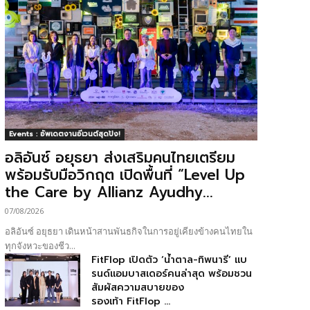
Events : อัพเดตงานอีเวนต์สุดปัง!
อลิอันซ์ อยุธยา ส่งเสริมคนไทยเตรียม
พร้อมรับมือวิกฤต เปิดพื้นที่ “Level Up
the Care by Allianz Ayudhy...
07/08/2026
อลิอันซ์ อยุธยา เดินหน้าสานพันธกิจในการอยู่เคียงข้างคนไทยใน
ทุกจังหวะของชีว...
FitFlop เปิดตัว ‘น้ำตาล-ทิพนารี’ แบ
รนด์แอมบาสเดอร์คนล่าสุด พร้อมชวน
สัมผัสความสบายของ
รองเท้า FitFlop ...