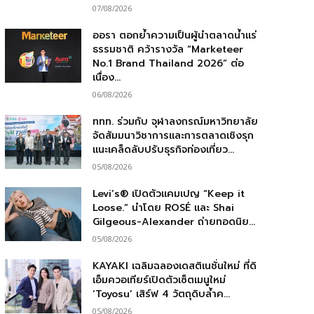
07/08/2026
ออรา ตอกย้ำความเป็นผู้นำตลาดน้ำแร่
ธรรมชาติ คว้ารางวัล “Marketeer
No.1 Brand Thailand 2026” ต่อ
เนื่อง...
06/08/2026
ททท. ร่วมกับ จุฬาลงกรณ์มหาวิทยาลัย
จัดสัมมนาวิชาการและการตลาดเชิงรุก
แนะเคล็ดลับปรับธุรกิจท่องเที่ยว...
05/08/2026
Levi’s® เปิดตัวแคมเปญ “Keep it
Loose.” นำโดย ROSÉ และ Shai
Gilgeous-Alexander ถ่ายทอดนิย...
05/08/2026
KAYAKI เฉลิมฉลองเดสติเนชั่นใหม่ ที่ดิ
เอ็มควอเทียร์เปิดตัวเซ็ตเมนูใหม่
‘Toyosu’ เสิร์ฟ 4 วัตถุดิบล้ำค...
05/08/2026