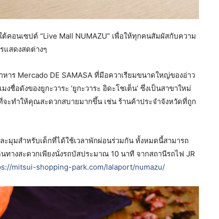
้คอนเซปต์ “Live Mall NUMAZU” เพื่อให้ทุกคนสัมผัสกับความ
การแสดงสดต่างๆ
อาหาร Mercado DE SAMASA ที่มีอควาเรียมขนาดใหญ่ของอ่าว
มงชื่อดังของยูกะวาระ ‘ยูกะวาระ อิดะโชเต็น’ ซึ่งเป็นสาขาใหม่
่จะทำให้คุณสะดวกสบายมากขึ้น เช่น ร้านค้าประจำจังหวัดที่ถูก
ละมุมสำหรับเด็กที่ได้ใช้เวลาพักผ่อนร่วมกัน ทั้งหมดนี้สามารถ
ดินทางสะดวกเพียงนั่งรถบัสประมาณ 10 นาที จากสถานีรถไฟ JR
ps://mitsui-shopping-park.com/lalaport/numazu/