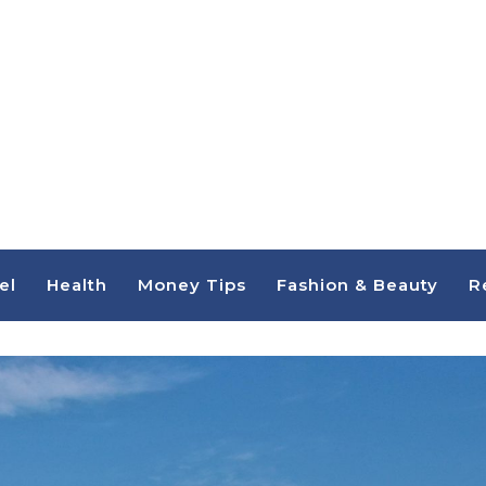
el
Health
Money Tips
Fashion & Beauty
R