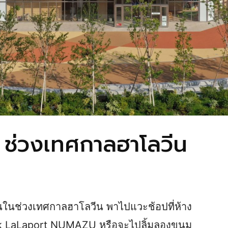
ๆ ช่วงเทศกาลฮาโลวีน
ุ่นในช่วงเทศกาลฮาโลวีน พาไปแวะช้อปที่ห้าง
ark LaLaport NUMAZU หรือจะไปลิ้มลองขนม