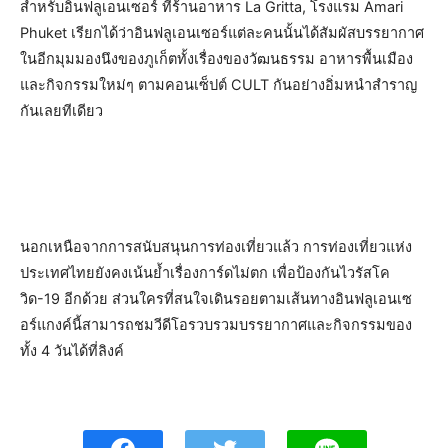
สำหรับอินฟลูเอนเซอร์ ที่ร้านอาหาร La Gritta, โรงแรม Amari
Phuket เรียกได้ว่าอินฟลูเอนเซอร์แต่ละคนนั้นได้สัมผัสบรรยากาศ
ในอีกมุมมองนึงของภูเก็ตทั้งเรื่องของวัฒนธรรม อาหารพื้นเมือง
และกิจกรรมใหม่ๆ ตามคอนเซ็ปต์ CULT กันอย่างอิ่มหนำสำราญ
กันเลยทีเดียว
นอกเหนือจากการสนับสนุนการท่องเที่ยวแล้ว การท่องเที่ยวแห่ง
ประเทศไทยยังคงเน้นย้ำเรื่องการ์ดไม่ตก เพื่อป้องกันไวรัสโค
วิด-19 อีกด้วย ส่วนใครที่สนใจเดินรอยตามเส้นทางอินฟลูเอนเซ
อร์แกงค์นี้สามารถชมวีดีโอรวบรวมบรรยากาศและกิจกรรมของ
ทั้ง 4 วันได้ที่ลิงค์