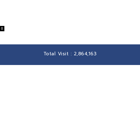
่
0
Total Visit :
2,864,163