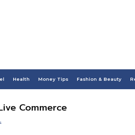
el
Health
Money Tips
Fashion & Beauty
R
n Live Commerce