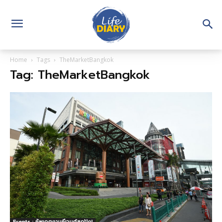
Home
Tags
TheMarketBangkok
Tag: TheMarketBangkok
Events : อัพเดตงานอีเวนต์สุดปัง!