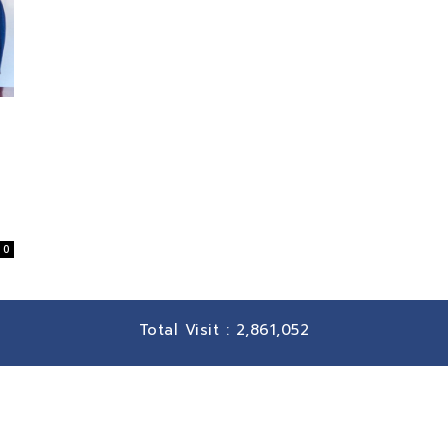
ย
0
Total Visit :
2,861,052