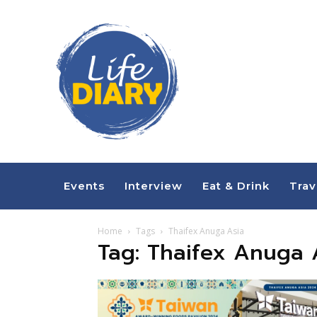
Events
Interview
Eat & Drink
Trav
Home
Tags
Thaifex Anuga Asia
Tag: Thaifex Anuga 