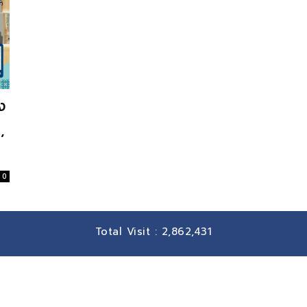
ง
’
0
Total Visit :
2,862,431