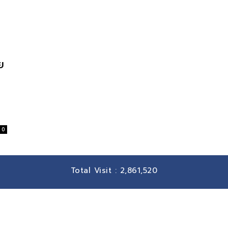
ย
พ
0
Total Visit :
2,861,520