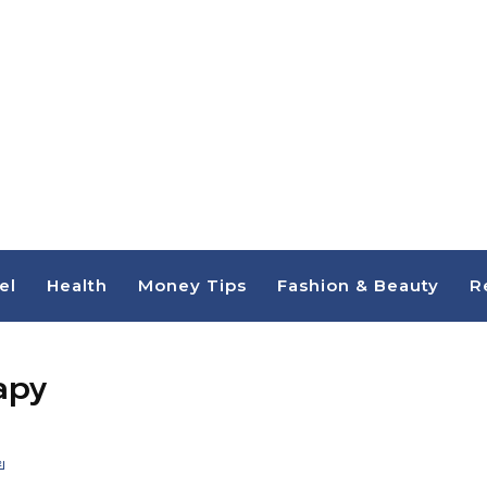
el
Health
Money Tips
Fashion & Beauty
R
apy