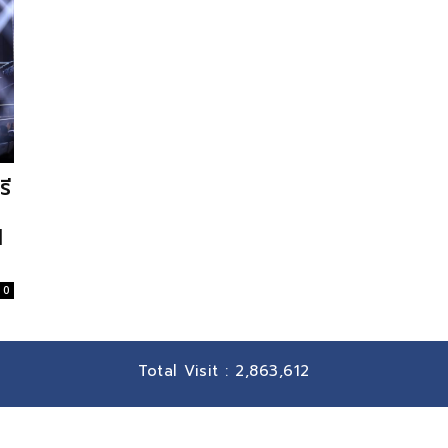
รี
I
0
Total Visit :
2,863,612