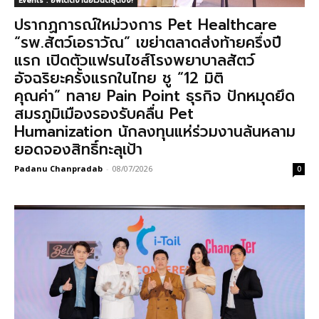
Events : อัพเดตงานอีเวนต์สุดปัง!
ปรากฏการณ์ใหม่วงการ Pet Healthcare
“รพ.สัตว์เอราวัณ” เขย่าตลาดส่งท้ายครึ่งปี
แรก เปิดตัวแฟรนไชส์โรงพยาบาลสัตว์
อัจฉริยะครั้งแรกในไทย ชู “12 มิติ
คุณค่า” ทลาย Pain Point ธุรกิจ ปักหมุดยึด
สมรภูมิเมืองรองรับคลื่น Pet
Humanization นักลงทุนแห่ร่วมงานล้นหลาม
ยอดจองสิทธิ์ทะลุเป้า
Padanu Chanpradab
-
08/07/2026
0