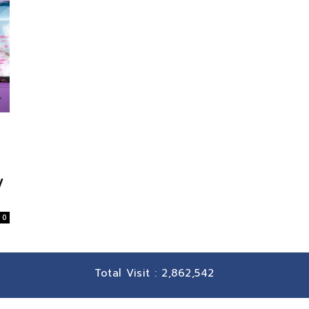
y
0
Total Visit :
2,862,542