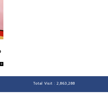
ง
0
Total Visit :
2,863,288