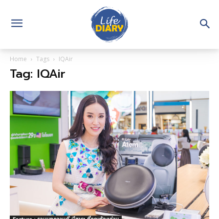
Home
Tags
IQAir
Tag: IQAir