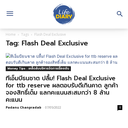
Home
Tags
Flash Deal Exclusive
Tag: Flash Deal Exclusive
Money Tips : เคล็ดลับบริหารจัดการเรื่องเงิน
ทีเอ็มบีธนชาต ปลื้ม! Flash Deal Exclusive
for ttb reserve ผลตอบรับดีเกินคาด ลูกค้า
จองสิทธิ์เต็ม แลกคะแนนสะสมกว่า 8 ล้าน
คะแนน
Padanu Chanpradab
-
07/05/2022
0