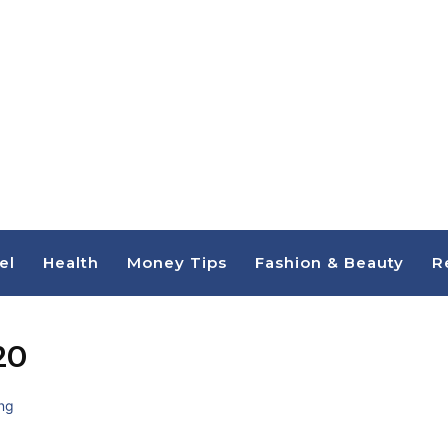
el
Health
Money Tips
Fashion & Beauty
R
20