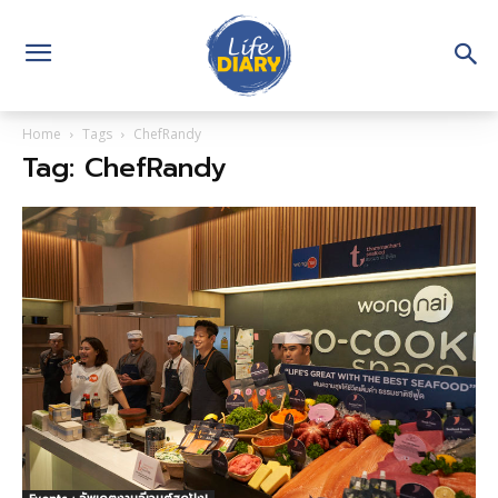
Home
Tags
ChefRandy
Tag: ChefRandy