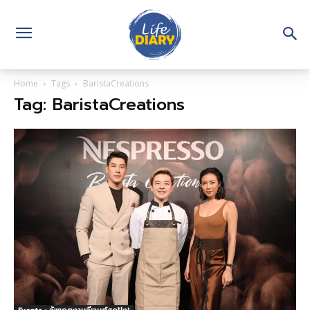
Home
Tags
BaristaCreations
Tag: BaristaCreations