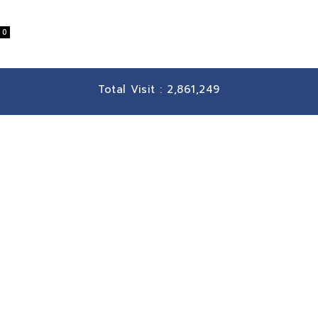
0
Total Visit :
2,861,249