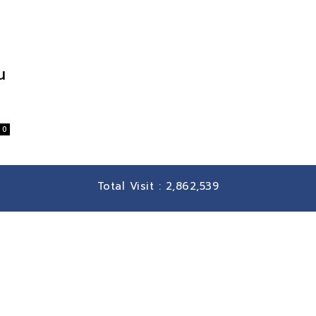
น
0
Total Visit :
2,862,539