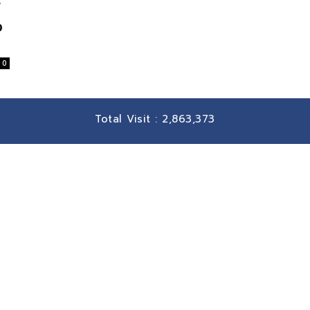
อ
0
Total Visit :
2,863,373