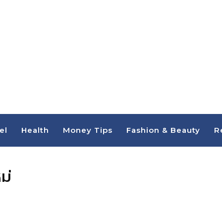
el
Health
Money Tips
Fashion & Beauty
R
ม่