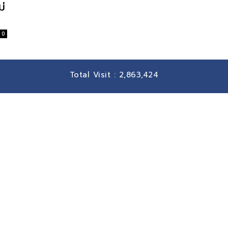
ม่
0
Total Visit :
2,863,424