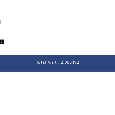
ต
0
Total Visit :
2,865,192