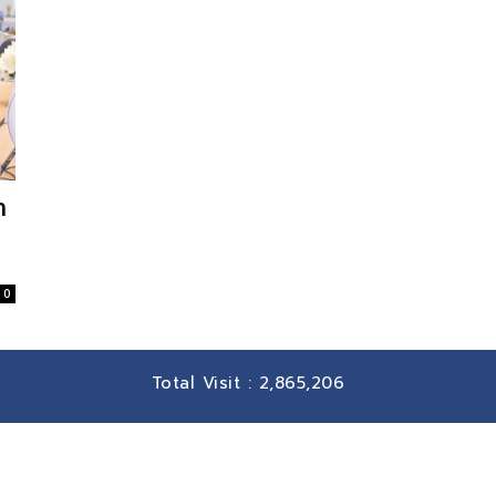
า
0
Total Visit :
2,865,206