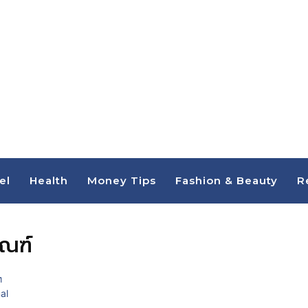
el
Health
Money Tips
Fashion & Beauty
R
ัณฑ์