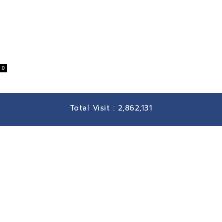
ร
0
Total Visit :
2,862,131