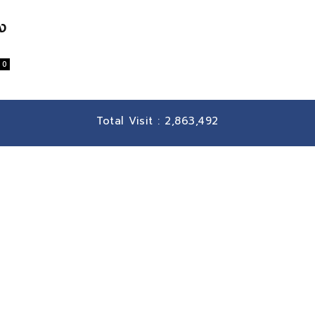
่ง
0
Total Visit :
2,863,492