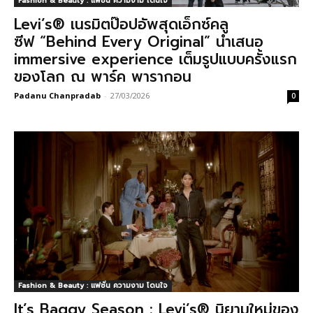
Fashion & Beauty : แฟชั่น ความงาม โดนใจ
Levi’s® เนรมิตป๊อปอัพสุดเอ็กซ์คลู
ซีฟ “Behind Every Original” นำเสนอ
immersive experience เต็มรูปแบบครั้งแรก
ของโลก ณ พาร์ค พารากอน
Padanu Chanpradab
-
27/03/2026
0
Fashion & Beauty : แฟชั่น ความงาม โดนใจ
It’s Baggy Season : Levi’s® นิยามใหม่ของ