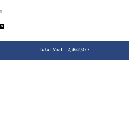
ต
0
Total Visit :
2,862,077