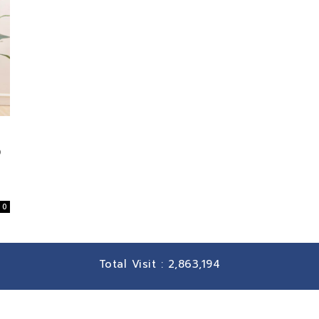
ง
0
Total Visit :
2,863,194