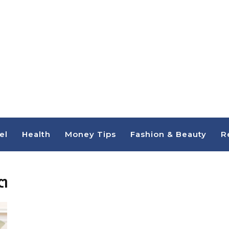
el
Health
Money Tips
Fashion & Beauty
R
ิต