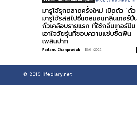
Events : อัพเดตงานอีเวนต์สุดปัง!
มารูโจ้รุกตลาดครั้งใหม่ เปิดตัว ‘ถั่ว
มารูโจ้รสสไปซี่แซลมอนกลิ่นเทอร์ปีน
ถั่วเคลือบรายแรก ที่ใช้กลิ่นเทอร์ปีน
เอาใจวัยรุ่นที่ชอบความแซ่บซี้ดฟิน
เพลินปาก
Padanu Chanpradab
-
18/01/2022
© 2019
lifediary.net