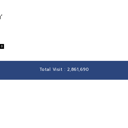
’
0
Total Visit :
2,861,690