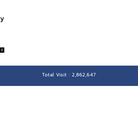
ty
0
Total Visit :
2,862,647