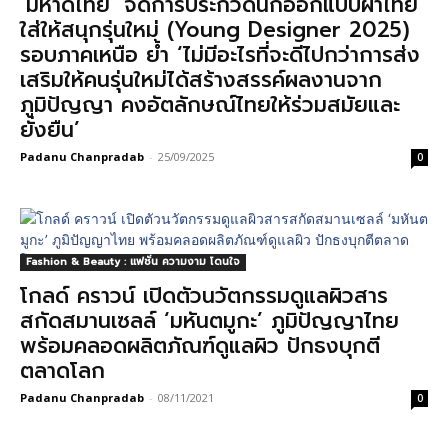
‘มหาดไทย’ จัดการประกวดนักออกแบบผ้าไทย
ใส่ให้สนุกรุ่นใหม่ (Young Designer 2025)
รอบภาคเหนือ ย้ำ ‘ไม่มีอะไรที่จะดีไปกว่าการส่ง
เสริมให้คนรุ่นใหม่ได้สร้างสรรค์ผลงานจาก
ภูมิปัญญา คงอัตลักษณ์ไทยให้ร่วมสมัยและ
ยั่งยืน’
Padanu Chanpradab
-
25/09/2025
0
Fashion & Beauty : แฟชั่น ความงาม โดนใจ
โกลด์ คราวน์ เปิดตัวนวัตกรรมดูแลผิวสาร
สกัดสมานเซลล์ ‘มหันตมูกะ’ ภูมิปัญญาไทย
พร้อมคลอดผลิตภัณฑ์ดูแลผิว ปักธงบุกตี
ตลาดโลก
Padanu Chanpradab
-
08/11/2021
0