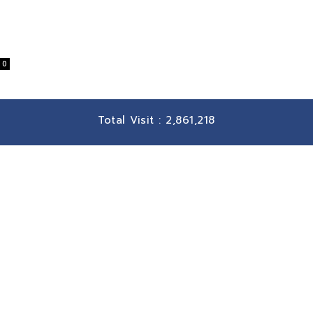
0
Total Visit :
2,861,218