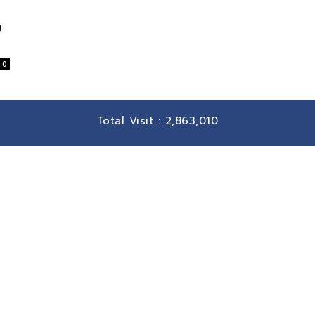
อ
0
Total Visit :
2,863,010