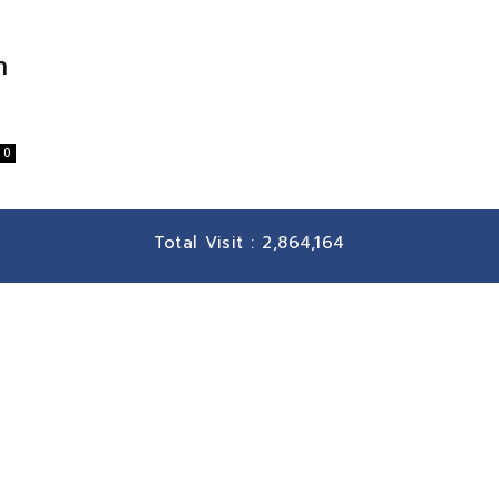
ำ
0
Total Visit :
2,864,164