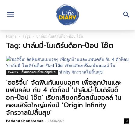
Home
Tags
ปาล์มมี่-โมเดิร์นด็อก-ป๊อป โอ๊ต
Tag: ปาล์มมี่-โมเดิร์นด็อก-ป๊อป โอ๊ต
Events : อัพเดตงานอีเวนต์สุดปัง!
‘ออริจิ้น’ จัดฟินกันแบบจุกๆ เพื่อลูกบ้านและ
แฟนคลับ กับ 4 ตัวท็อป ‘ปาล์มมี่-โมเดิร์นด็
อก-ป๊อป โอ๊ต’ เรียกเสียงกรี๊ดสนั่นฮอลล์ ใน
คอนเสิร์ตใหญ่แห่งปี ‘Origin Infinity
จักรวาลไม่สิ้นสุข’
Padanu Chanpradab
-
23/08/2023
0