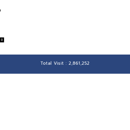
อ
0
Total Visit :
2,861,252