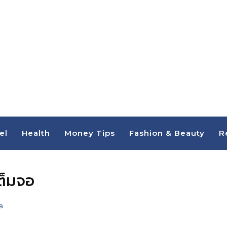
el
Health
Money Tips
Fashion & Beauty
R
ต็มจอ