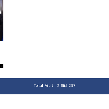
0
Total Visit :
2,865,237