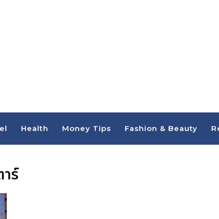
el
Health
Money Tips
Fashion & Beauty
R
าร์