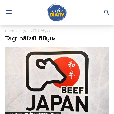
Home
Tags
ทสึโยชิ ฮิชินูมะ
Tag: ทสึโยชิ ฮิชินูมะ