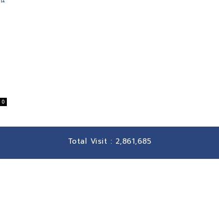
ว
0
Total Visit :
2,861,685