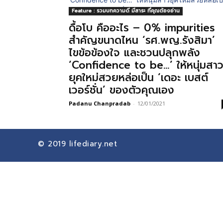
Feature : รวมบทความดี มีสาระ ที่คุณต้องอ่าน
ดื้อโบ คืออะไร – 0% impurities
สำคัญขนาดไหน ‘รศ.พญ.รังสิมา’
ไขข้อข้องใจ และชวนปลุกพลัง
‘Confidence to be…’ ให้หนุ่มสา
ยุคใหม่สวยหล่อเป็น ‘เดอะ เบสต์
เวอร์ชั่น’ ของตัวคุณเอง
Padanu Chanpradab
-
12/01/2021
© 2019
lifediary.net