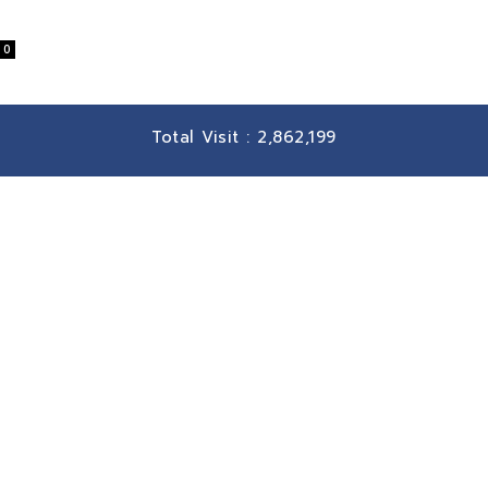
0
Total Visit :
2,862,199