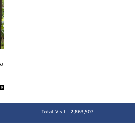
อย
0
Total Visit :
2,863,507