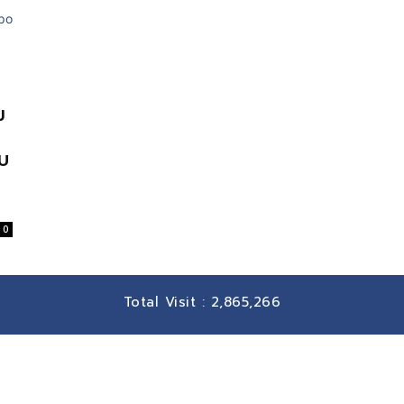
ม
เบ
0
Total Visit :
2,865,266