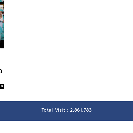
ด
0
Total Visit :
2,861,783