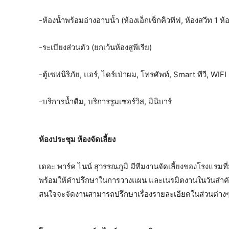
-ห้องน้ำพร้อมอ่างอาบน้ำ (ห้องเอ็กเซ็กคิวทีฟ, ห้องสวีท 1 
-ระเบียงส่วนตัว (ยกเว้นห้องสูพีเรีย)
-ตู้เซฟนิริภัย, แอร์, ไดร์เป่าผม, โทรศัพท์, Smart ทีวี, WIFI
-บริการน้ำดืม, บริการรูมเซอร์วิส, มินิบาร์
ห้องประชุม ห้องจัดเลี้ยง
เดอะ พาร์ค ไนน์ สุวรรณภูมิ มีทีมงานจัดเลี้ยงของโรงแรม
พร้อมให้คำปรึกษาในการวางแผน และเนรมิตงานในวันสำคัญของท
สนใจจะจัดงานสามารถปรึกษาเรื่องรายละเอียดในส่วนต่าง