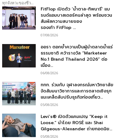
ทุกจังหวะของชีว...
FitFlop เปิดตัว ‘น้ำตาล-ทิพนารี’ แบ
รนด์แอมบาสเดอร์คนล่าสุด พร้อมชวน
สัมผัสความสบายของ
รองเท้า FitFlop ...
07/08/2026
ออรา ตอกย้ำความเป็นผู้นำตลาดน้ำแร่
ธรรมชาติ คว้ารางวัล “Marketeer
No.1 Brand Thailand 2026” ต่อ
เนื่อง...
06/08/2026
ททท. ร่วมกับ จุฬาลงกรณ์มหาวิทยาลัย
จัดสัมมนาวิชาการและการตลาดเชิงรุก
แนะเคล็ดลับปรับธุรกิจท่องเที่ยว...
05/08/2026
Levi’s® เปิดตัวแคมเปญ “Keep it
Loose.” นำโดย ROSÉ และ Shai
Gilgeous-Alexander ถ่ายทอดนิย...
05/08/2026