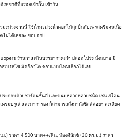
รสชาติที่อร่อยเข้ากั๊น เข้ากัน
วมะม่วงจานนี้ ใช้น้ำมะม่วงน้ำดอกไม้สุกปั้นกับเฟรสครีมจนเนื้อ
ยุดไม่ได้เลยละ ขอบอก!!
 Cuppers ร้านกาแฟในบรรยากาศเก๋ๆ ปลอดโปร่ง นั่งสบาย มี
า เอสเปรสโซ มัคกีอาโต ชอบแบบไหนเลือกได้เลย
ที่ประกอบด้วยชาร้อนชั้นดี และขนมหลากหลายชนิด เช่น สโคน
ครมบรูเล่ และมาการอง ก็สามารถสั่งมานั่งชิลล์ค่อยๆ ละเลียด
 ตร.ม.) ราคา 4,500 บาท++/คืน, ห้องดีลักซ์ (30 ตร.ม.) ราคา