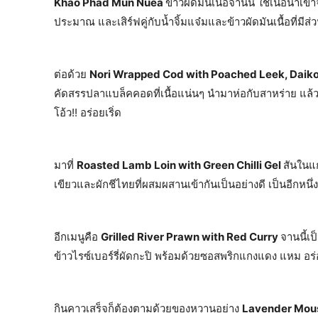
Khao Phad Mun Nuea
ข้าวผัดมันเนื้อจานนี้ ใช้เนื้อน
ประมาณ และเสิร์ฟคู่กับน้ำจิ้มแจ๋มและข้าวผัดมันเนื้อที่มี
ต่อด้วย
Nori Wrapped Cod with Poached Leek, Dai
คัดสรรปลาแบล็คคอดที่เนื้อแน่นๆ นำมาห่อกับสาหร่าย แล้วนำไ
โอ้ว!! อร่อยเริ่ด
มาที่
Roasted Lamb Loin with Green Chilli Gel
สันในแก
เขียวและผักชีไทยที่ผสมผสานเข้ากันเป็นอย่างดี เป็นอีกหนึ่ง
อีกเมนูคือ
Grilled River Prawn with Red Curry
จานนี้เป
ข้าวไรซ์เบอร์รี่ผัดกะปิ พร้อมด้วยซอสพริกแกงแดง แหม อร
กินคาวเสร็จก็ต้องตามด้วยของหวานอย่าง
Lavender Mou