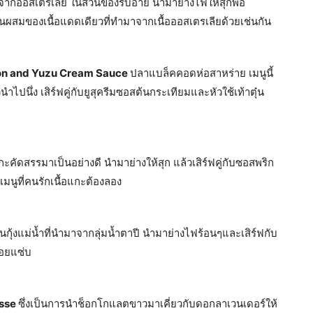
ำเข้าจากออสเตรเลีย ในส่วนของริบอาย นำมาย่างไฟให้สุกพอ
ส่วนผสมของเนื้อแดดเดียวที่ทำมาจากเนื้อออสเตรเลียด้วยเช่นกัน
kon and Yuzu Cream Sauce
ปลาแบล็คคอดห่อสาหร่าย เมนูนี้
ปนึ่ง เสิร์ฟคู่กับยูสุครีมซอสต้นกระเทียมและหัวใช้เท้าตุ๋น
ะคัดสรรมาเป็นอย่างดี นำมาย่างให้สุก แล้วเสิร์ฟคู่กับซอสพริก
เมนูที่คนรักเนื้อแกะต้องลอง
็นกุ้งแม่น้ำที่นำมาจากลุ่มน้ำตาปี นำมาย่างไฟร้อนๆและเสิร์ฟกับ
่อยแซ่บ
sse
ซึ่งเป็นการนำช็อกโกแลตขาวมาเคี่ยวกับดอกลาเวนเดอร์ให้