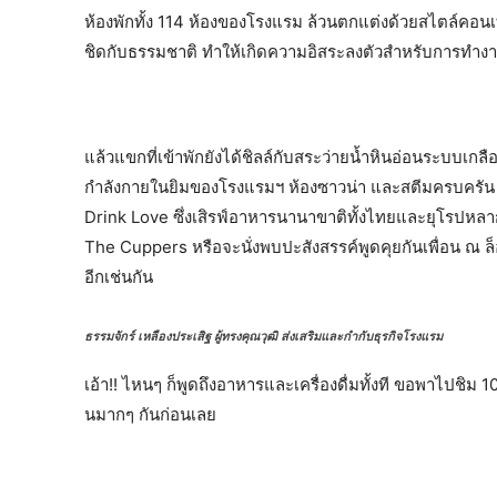
ห้องพักทั้ง 114 ห้องของโรงแรม ล้วนตกแต่งด้วยสไตล์คอนเทม
ชิดกับธรรมชาติ ทำให้เกิดความอิสระลงตัวสำหรับการทำง
แล้วแขกที่เข้าพักยังได้ชิลล์กับสระว่ายน้ำหินอ่อนระบบเกลือ
กำลังกายในยิมของโรงแรมฯ ห้องซาวน่า และสตีมครบครัน ช
Drink Love ซึ่งเสิรฟ์อาหารนานาขาติทั้งไทยและยุโรปหล
The Cuppers หรือจะนั่งพบปะสังสรรค์พูดคุยกันเพื่อน ณ ล็อบ
อีกเช่นกัน
ธรรมจักร์ เหลืองประเสิฐ ผู้ทรงคุณวุฒิ ส่งเสริมและกำกับธุรกิจโรงแรม
เอ้า!! ไหนๆ ก็พูดถึงอาหารและเครื่องดื่มทั้งที ขอพาไปชิม 
นมากๆ กันก่อนเลย