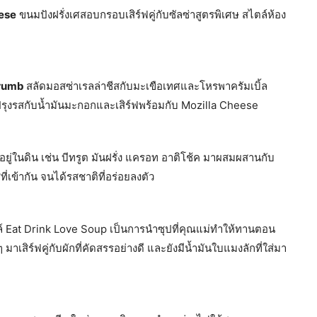
ese
ขนมปังฝรั่งเศสอบกรอบเสิร์ฟคู่กับซัลซ่าสูตรพิเศษ สไตล์ห้อง
Crumb
สลัดมอสซ่าเรลล่าชีสกับมะเขือเทศและโหรพาครัมเบิ้ล
าปรุงรสกับน้ำมันมะกอกและเสิร์ฟพร้อมกับ Mozilla Cheese
่อยู่ในดิน เช่น บีทรูต มันฝรั่ง แครอท อาติโช้ค มาผสมผสานกับ
ี่เข้ากัน จนได้รสชาติที่อร่อยลงตัว
ตล์ Eat Drink Love Soup เป็นการนำซุปที่คุณแม่ทำให้ทานตอน
มาเสิร์ฟคู่กับผักที่คัดสรรอย่างดี และยังมีน้ำมันใบแมงลักที่ใส่มา