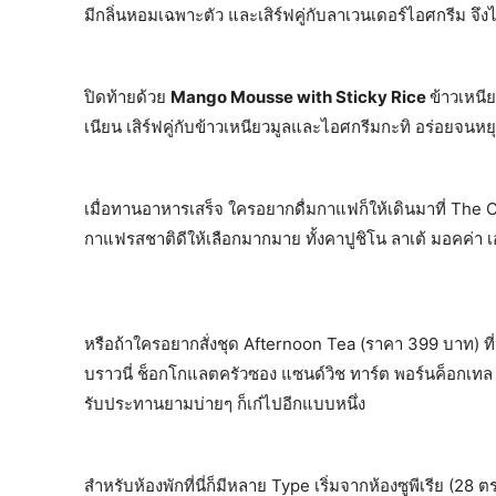
มีกลิ่นหอมเฉพาะตัว และเสิร์ฟคู่กับลาเวนเดอร์ไอศกรีม จึงได้
ปิดท้ายด้วย
Mango Mousse with Sticky Rice
ข้าวเหนีย
เนียน เสิร์ฟคู่กับข้าวเหนียวมูลและไอศกรีมกะทิ อร่อยจนห
เมื่อทานอาหารเสร็จ ใครอยากดื่มกาแฟก็ให้เดินมาที่ The
กาแฟรสชาติดีให้เลือกมากมาย ทั้งคาปูชิโน ลาเต้ มอคค่
หรือถ้าใครอยากสั่งชุด Afternoon Tea (ราคา 399 บาท) 
บราวนี่ ช็อกโกแลตครัวซอง แซนด์วิช ทาร์ต พอร์นค็อกเทล เ
รับประทานยามบ่ายๆ ก็เก๋ไปอีกแบบหนึ่ง
สำหรับห้องพักที่นี่ก็มีหลาย Type เริ่มจากห้องซูพีเรีย (28