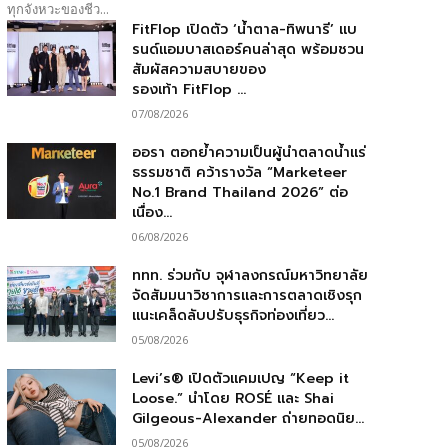
ทุกจังหวะของชีว...
FitFlop เปิดตัว ‘น้ำตาล-ทิพนารี’ แบ
รนด์แอมบาสเดอร์คนล่าสุด พร้อมชวน
สัมผัสความสบายของ
รองเท้า FitFlop ...
07/08/2026
ออรา ตอกย้ำความเป็นผู้นำตลาดน้ำแร่
ธรรมชาติ คว้ารางวัล “Marketeer
No.1 Brand Thailand 2026” ต่อ
เนื่อง...
06/08/2026
ททท. ร่วมกับ จุฬาลงกรณ์มหาวิทยาลัย
จัดสัมมนาวิชาการและการตลาดเชิงรุก
แนะเคล็ดลับปรับธุรกิจท่องเที่ยว...
05/08/2026
Levi’s® เปิดตัวแคมเปญ “Keep it
Loose.” นำโดย ROSÉ และ Shai
Gilgeous-Alexander ถ่ายทอดนิย...
05/08/2026