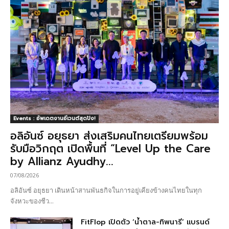
Events : อัพเดตงานอีเวนต์สุดปัง!
อลิอันซ์ อยุธยา ส่งเสริมคนไทยเตรียมพร้อม
รับมือวิกฤต เปิดพื้นที่ “Level Up the Care
by Allianz Ayudhy...
07/08/2026
อลิอันซ์ อยุธยา เดินหน้าสานพันธกิจในการอยู่เคียงข้างคนไทยในทุก
จังหวะของชีว...
FitFlop เปิดตัว ‘น้ำตาล-ทิพนารี’ แบรนด์