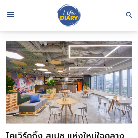
โคเวิร์กกิ้ง สเปซ แห่งใหม่ใจกลาง