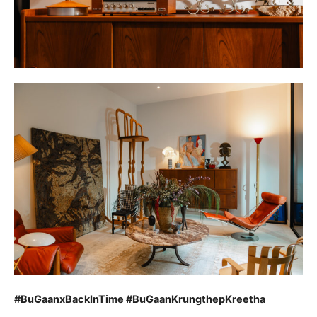
#BuGaanxBackInTime #BuGaanKrungthepKreetha