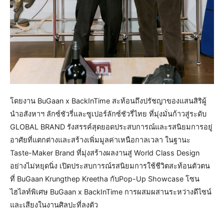
โดยงาน BuGaan x BackInTime สะท้อนถึงปรัชญาของแสนสิริผู้
นำอสังหาฯ ลักซ์ชัวรี่และซูเปอร์ลักซ์ชัวรี่ไทย ที่มุ่งมั่นก้าวสู่ระดับ
GLOBAL BRAND รังสรรค์สุดยอดประสบการณ์และรสนิยมการอยู่
อาศัยที่แตกต่างและสร้างเพิ่มมูลค่าเหนือกาลเวลา ในฐานะ
Taste-Maker Brand ที่มุ่งสร้างผลงานสู่ World Class Design
อย่างไม่หยุดนิ่ง เปิดประสบการณ์รสนิยมการใช้ชีวิตสะท้อนตัวตน
ที่ BuGaan Krungthep Kreetha กับPop-Up Showcase โซน
ไฮไลท์พิเศษ BuGaan x BackInTime การผสมผสานระหว่างดีไซน์
และเสียงในงานศิลปะที่ลงตัว