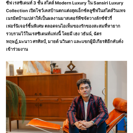
ซีฟ เรสซิเดนท์ 3 ชั้น สไตล์ Modern Luxury ใน Sansiri Luxury
Collection เปิดโชว์เคสบ้านตกแต่งสุดเอ็กซ์คลูซีฟในสไตล์วินเทจ
เนรมิตบ้านเปล่าให้เป็นผลงานมาสเตอร์พีซจัดวางลักซ์ชัวรี่
เฟอร์นิเจอร์ชิ้นพิเศษ ตลอดจนไอเท็มของรักของสะสมที่หายาก
รวบรวมไว้ในเรสซิเดนท์แห่งนี้ โดยมี เฮง วธันน์, ฉัตร
หฤษฎ์,มะนาว ศรศิลป์, มายด์ นวินดา และแขกผู้มีเกียรติอีกคับคั่ง
เข้าร่วมงาน