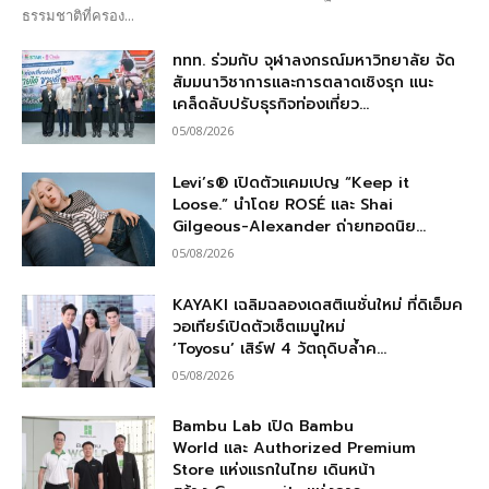
ธรรมชาติที่ครอง...
ททท. ร่วมกับ จุฬาลงกรณ์มหาวิทยาลัย จัด
สัมมนาวิชาการและการตลาดเชิงรุก แนะ
เคล็ดลับปรับธุรกิจท่องเที่ยว...
05/08/2026
Levi’s® เปิดตัวแคมเปญ “Keep it
Loose.” นำโดย ROSÉ และ Shai
Gilgeous-Alexander ถ่ายทอดนิย...
05/08/2026
KAYAKI เฉลิมฉลองเดสติเนชั่นใหม่ ที่ดิเอ็มค
วอเทียร์เปิดตัวเซ็ตเมนูใหม่
‘Toyosu’ เสิร์ฟ 4 วัตถุดิบล้ำค...
05/08/2026
Bambu Lab เปิด Bambu
World และ Authorized Premium
Store แห่งแรกในไทย เดินหน้า