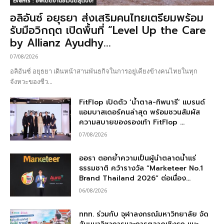
Events : อัพเดตงานอีเวนต์สุดปัง!
อลิอันซ์ อยุธยา ส่งเสริมคนไทยเตรียมพร้อม
รับมือวิกฤต เปิดพื้นที่ “Level Up the Care
by Allianz Ayudhy...
07/08/2026
อลิอันซ์ อยุธยา เดินหน้าสานพันธกิจในการอยู่เคียงข้างคนไทยในทุก
จังหวะของชีว...
FitFlop เปิดตัว ‘น้ำตาล-ทิพนารี’ แบรนด์
แอมบาสเดอร์คนล่าสุด พร้อมชวนสัมผัส
ความสบายของรองเท้า FitFlop ...
07/08/2026
ออรา ตอกย้ำความเป็นผู้นำตลาดน้ำแร่
ธรรมชาติ คว้ารางวัล “Marketeer No.1
Brand Thailand 2026” ต่อเนื่อง...
06/08/2026
ททท. ร่วมกับ จุฬาลงกรณ์มหาวิทยาลัย จัด