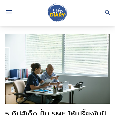
5 ทิปส์เด็ด ปั้น SME ให้เปรี้ยงในปี