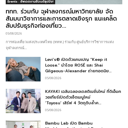
Events : อัพเดตงานอีเวนต์สุดปัง!
ททท. ร่วมกับ จุฬาลงกรณ์มหาวิทยาลัย จัด
สัมมนาวิชาการและการตลาดเชิงรุก แนะเคล็ด
ลับปรับธุรกิจท่องเที่ยว...
05/08/2026
การท่องเที่ยวแห่งประเทศไทย (ททท.) ร่วมกับ ศูนย์บริการวิชาการแห่ง
จุฬาลงกรณ์...
Levi’s® เปิดตัวแคมเปญ “Keep it
Loose.” นำโดย ROSÉ และ Shai
Gilgeous-Alexander ถ่ายทอดนิย...
05/08/2026
KAYAKI เฉลิมฉลองเดสติเนชั่นใหม่ ที่ดิเอ็มค
วอเทียร์เปิดตัวเซ็ตเมนูใหม่
‘Toyosu’ เสิร์ฟ 4 วัตถุดิบล้ำค...
05/08/2026
Bambu Lab เปิด Bambu