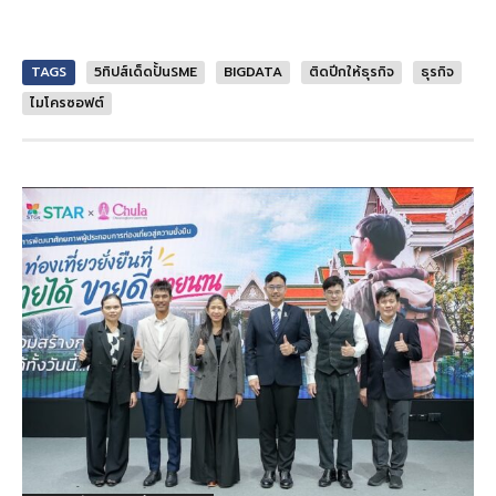
TAGS
5ทิปส์เด็ดปั้นSME
BIGDATA
ติดปีกให้ธุรกิจ
ธุรกิจ
ไมโครซอฟต์