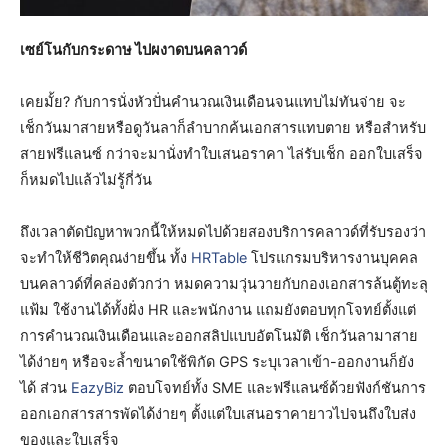
เซย์โนกับกระดาษ ไปผงาดบนคลาวด์
เคยมั้ย? กับการนั่งหัวปั่นคำนวณเงินเดือนจนแทบไม่ทันจ่าย จะ
เช็กวันมาสายหรือดูวันลาก็ลำบากค้นเอกสารแทบตาย หรือสำหรับ
สายฟรีแลนซ์ กว่าจะมานั่งทำใบเสนอราคา ไล่รับเช็ก ออกใบเสร็จ
ก็หมดไปแล้วไม่รู้กี่วัน
ถึงเวลาตัดปัญหาพวกนี้ให้หมดไปด้วยสองบริการคลาวด์ที่รับรองว่า
จะทำให้ชีวิตคุณง่ายขึ้น ทั้ง
HRTable
โปรแกรมบริหารงานบุคคล
บนคลาวด์ที่คล่องตัวกว่า หมดความวุ่นวายกับกองเอกสารล้นตู้ทะลุ
แฟ้ม ใช้งานได้ทั้งฝั่ง HR และพนักงาน แถมยังตอบทุกโจทย์ตั้งแต่
การคำนวณเงินเดือนและออกสลิปแบบอัตโนมัติ เช็กวันลามาสาย
ได้ง่ายๆ หรือจะล้ำขนาดใช้พิกัด GPS ระบุเวลาเข้า-ออกงานก็ยัง
ได้ ส่วน
EazyBiz
ตอบโจทย์ทั้ง SME และฟรีแลนซ์ด้วยฟังก์ชันการ
ออกเอกสารสารพัดได้ง่ายๆ ตั้งแต่ใบเสนอราคายาวไปจนถึงใบส่ง
ของและใบเสร็จ