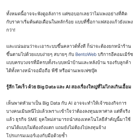
ทั้งหมดนี้อาจจะฟังดูอลังการ แต่ขอบอกเลยว่าไม่แพงอย่างที่คิด
กับราคาเริ่มต้นต่อเดือนในหลักร้อย แบบที่ซื้อกาแฟสองแก้วยังแพง
กว่า!
และแน่นอนว่าจะเอาระบบขึ้นคลาวด์ทั้งที ก็น่าจะต้องยกหน้าร้าน
ขึ้นตามไปด้วยแบบง่ายๆ สบายๆ กับ
BentoWeb
บริการอีคอมเมิร์ซ
แบบครบวงจรที่มีครบทั้งระบบหน้าบ้านและหลังบ้าน รองรับลูกค้า
ได้ทั้งทางหน้าจอมือถือ พีซี หรือผ่านเพจเฟซบุ๊ค
รู้ลึก โตเร็ว ด้วย
Big Data และ AI สองเรื่องใหญ่ที่ไม่ไกลเกินเอื้อม
เห็นพาดหัวมาเป็น Big Data กับ AI อาจจะทำให้เจ้าของกิจการ
บางคนเมินหนีไปแล้วเพราะเข้าใจว่าต้องลงทุนมหาศาล แต่ที่จริง
แล้ว ธุรกิจ SME ยุคใหม่สามารถนำสองเทคโนโลยีสำคัญนี้มาใช้
งานได้แบบไม่ต้องถังแตก แถมยังไม่ต้องไปลงทุนจ้าง
โปรแกรมเมอร์เองกับมือด้วยซ้ำ